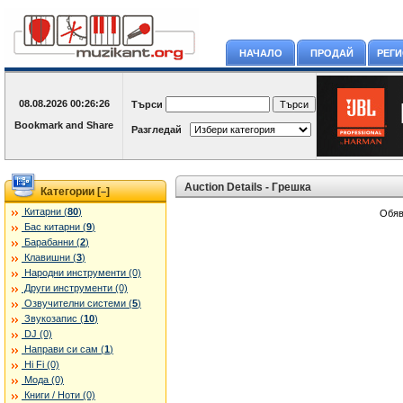
НАЧАЛО
ПРОДАЙ
РЕГ
08.08.2026
00:26:26
Търси
Разгледай
Auction Details - Грешка
Категории [
]
–
Китарни (
80
)
Обяв
Бас китарни (
9
)
Барабанни (
2
)
Клавишни (
3
)
Народни инструменти (0)
Други инструменти (0)
Озвучителни системи (
5
)
Звукозапис (
10
)
DJ (0)
Направи си сам (
1
)
Hi Fi (0)
Мода (0)
Книги / Ноти (0)