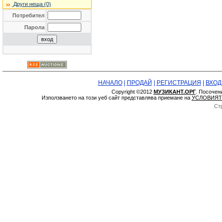
Други неща (0)
Потребител
Парола
НАЧАЛО
|
ПРОДАЙ
|
РЕГИСТРАЦИЯ
|
ВХОД
Copyright ©2012
МУЗИКАНТ.ОРГ
. Посочен
Използването на този уеб сайт представлява приемане на
УСЛОВИЯТ
Ст