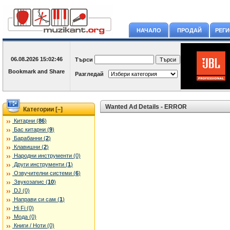
НАЧАЛО
ПРОДАЙ
РЕГ
06.08.2026
15:02:46
Търси
Разгледай
Wanted Ad Details - ERROR
Категории [
]
–
Китарни (
86
)
Бас китарни (
9
)
Барабанни (
2
)
Клавишни (
2
)
Народни инструменти (0)
Други инструменти (
1
)
Озвучителни системи (
6
)
Звукозапис (
10
)
DJ (0)
Направи си сам (
1
)
Hi Fi (0)
Мода (0)
Книги / Ноти (0)