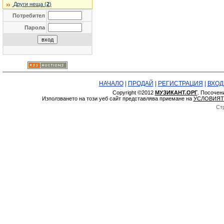
Други неща (
2
)
Потребител
Парола
НАЧАЛО
|
ПРОДАЙ
|
РЕГИСТРАЦИЯ
|
ВХОД
Copyright ©2012
МУЗИКАНТ.ОРГ
. Посочен
Използването на този уеб сайт представлява приемане на
УСЛОВИЯТ
Ст