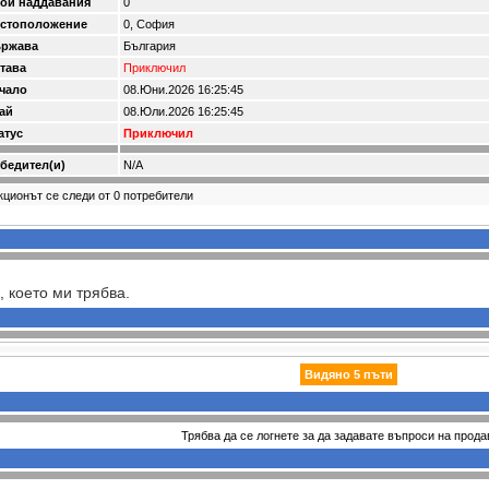
ой наддавания
0
стоположение
0, София
ржава
България
тава
Приключил
чало
08.Юни.2026 16:25:45
ай
08.Юли.2026 16:25:45
атус
Приключил
бедител(и)
N/A
кционът се следи от 0 потребители
 което ми трябва.
Видяно 5 пъти
Трябва да се логнете за да задавате въпроси на прода