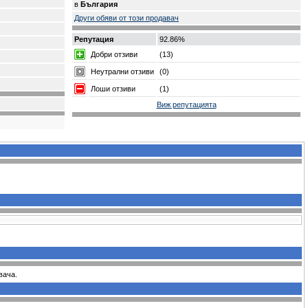
в
България
Други обяви от този продавач
Репутация
92.86%
Добри отзиви
(13)
Неутрални отзиви
(0)
Лоши отзиви
(1)
Виж репутацията
вача.