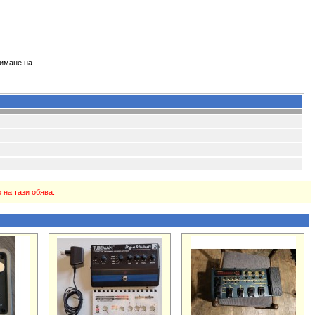
зимане на
 на тази обява.