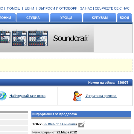
ЛО
|
ПОМОЩ
|
ЦЕНИ
|
ВЪПРОСИ И ОТГОВОРИ
|
ЗА НАС
|
СВЪРЖЕТЕ СЕ С НАС
ИОННИ
СТУДИА
УРОЦИ
КУПУВАМ
ВХОД
Номер на обява :
330975
Наблюдавай тази стока
Изпрати на приятел
Информация за продавача
TONY
(
92.86% oт 14 мнения
)
Регистриран от
22.Март.2012