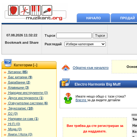
НАЧАЛО
ПРОДАЙ
07.08.2026
11:32:22
Търси
Разгледай
Категории [
]
–
Основ
Обратно към началото
Китарни (
85
)
Бас китарни (
9
)
Барабанни (
2
)
Electro Harmonix Big Muff
Клавишни (
3
)
Народни инструменти (0)
Имате нещо общо с тази стока?
Други инструменти (
1
)
Влезте
за да видите детайли
Озвучителни системи (
6
)
Звукозапис (
10
)
DJ (0)
Направи си сам (
1
)
Те
Hi Fi (0)
На
Вие трябва да сте регистриран за
Мода (0)
да наддавате.
Ко
Книги / Ноти (0)