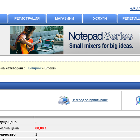
НАЧА
РЕГИСТРАЦИЯ
МАГАЗИНИ
УСЛУГИ
РЕПЕТИЦ
на категория :
Китарни
> Ефекти
Изглед за принтиране
куща цена
-
чална цена
80,00 €
личество
1