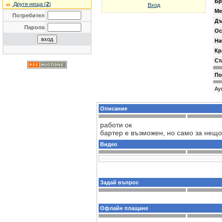
Бр
Други неща (
2
)
Вход
Ме
Потребител
Дъ
Парола
Ос
На
Кр
Ст
По
Ау
Описание
работи ок
бартер е възможен, но само за нещо,
Видео
Задай въпрос
Офлайн плащане