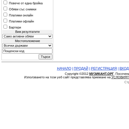
Повече от една бройка
Обяви със снимки
Платими онлайн
Платими офлайн
Бартери
Виж резултатите
Местоположение
НАЧАЛО
|
ПРОДАЙ
|
РЕГИСТРАЦИЯ
|
ВХОД
Copyright ©2012
МУЗИКАНТ.ОРГ
. Посочен
Използването на този уеб сайт представлява приемане на
УСЛОВИЯТ
Ст