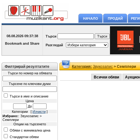
НАЧАЛО
ПРОДАЙ
РЕГ
08.08.2026
09:37:38
Търси
Разгледай
Филтрирай резултатите
Категория:
Звукозапис
> Семплери
Търси по номер на обявата
Всички обяви
Аукцио
Търсене по ключови думи
Търси в име и описание
Цена
До
Категории [
Изчисти
]
Избрано:
: Звукозапис >
Семплери
Опции на търсенето
Обяви с минимална цена
Стандартни обяви