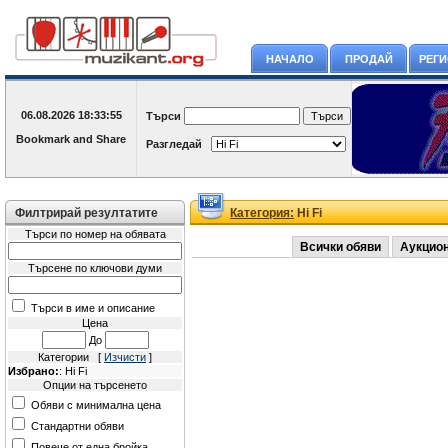
НАЧАЛО
ПРОДАЙ
РЕГ
06.08.2026
18:33:55
Търси
Разгледай
Филтрирай резултатите
Категория:
Hi Fi
Търси по номер на обявата
Всички обяви
Аукцио
Търсене по ключови думи
Търси в име и описание
Цена
До
Категории [
Изчисти
]
Избрано:
: Hi Fi
Опции на търсенето
Обяви с минимална цена
Стандартни обяви
Повече от една бройка