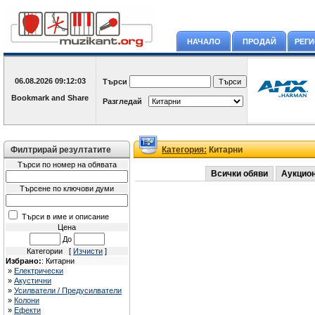
НАЧАЛО
ПРОДАЙ
РЕГ
06.08.2026
09:12:03
Търси
Разгледай
Филтрирай резултатите
Категория:
Китарни
Търси по номер на обявата
Всички обяви
Аукцио
Търсене по ключови думи
Търси в име и описание
Цена
До
Категории [
Изчисти
]
Избрано:
: Китарни
»
Електрически
»
Акустични
»
Усилватели / Предусилватели
»
Колони
»
Ефекти