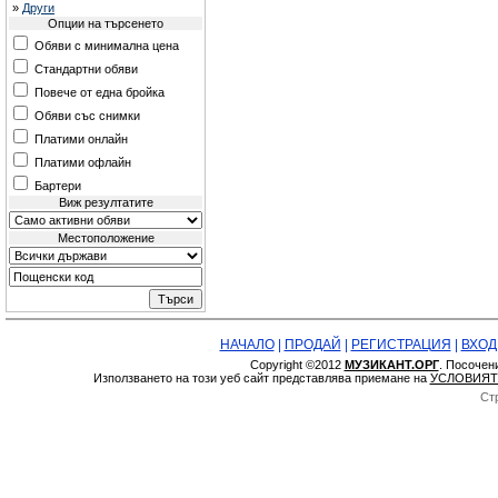
»
Други
Опции на търсенето
Обяви с минимална цена
Стандартни обяви
Повече от една бройка
Обяви със снимки
Платими онлайн
Платими офлайн
Бартери
Виж резултатите
Местоположение
НАЧАЛО
|
ПРОДАЙ
|
РЕГИСТРАЦИЯ
|
ВХОД
Copyright ©2012
МУЗИКАНТ.ОРГ
. Посочен
Използването на този уеб сайт представлява приемане на
УСЛОВИЯТ
Ст