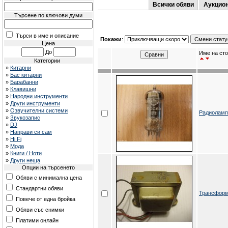
Всички обяви
Аукцио
Търсене по ключови думи
Търси в име и описание
Покажи
:
Цена
До
Име на сто
Категории
»
Китарни
»
Бас китарни
»
Барабанни
»
Клавишни
»
Народни инструменти
»
Други инструменти
»
Озвучителни системи
Радиолам
»
Звукозапис
»
DJ
»
Направи си сам
»
Hi Fi
»
Мода
»
Книги / Ноти
»
Други неща
Опции на търсенето
Обяви с минимална цена
Стандартни обяви
Трансформ
Повече от една бройка
Обяви със снимки
Платими онлайн