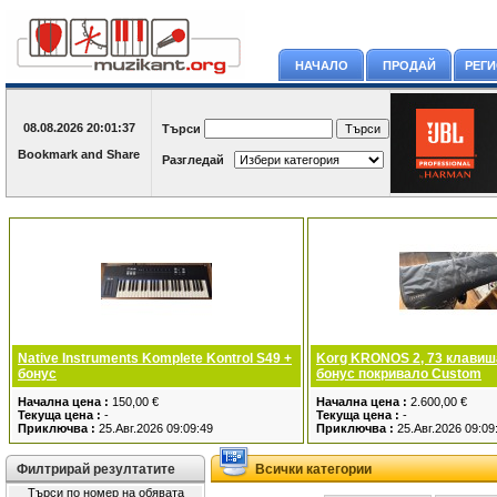
НАЧАЛО
ПРОДАЙ
РЕГ
08.08.2026
20:01:37
Търси
Разгледай
Native Instruments Komplete Kontrol S49 +
Korg KRONOS 2, 73 клавиша
бонус
бонус покривало Custom
Начална цена :
150,00 €
Начална цена :
2.600,00 €
Текуща цена :
-
Текуща цена :
-
Приключва :
25.Авг.2026 09:09:49
Приключва :
25.Авг.2026 09:09
Филтрирай резултатите
Всички категории
Търси по номер на обявата