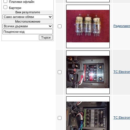
Платими офлайн
Бартери
Виж резултатите
Местоположение
Радиолам
TC Electro
TC Electro