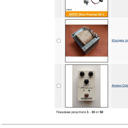
Изходен т
Ampeg Opt
Показвам резултати
1 - 10
от
50