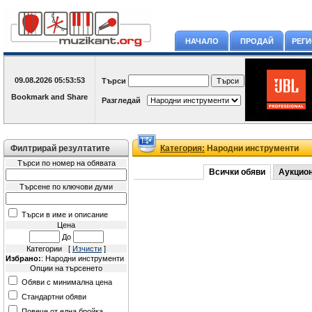
НАЧАЛО
ПРОДАЙ
РЕГ
09.08.2026
05:53:53
Търси
Разгледай
Филтрирай резултатите
Категория:
Народни инструменти
Търси по номер на обявата
Всички обяви
Аукцио
Търсене по ключови думи
Търси в име и описание
Цена
До
Категории [
Изчисти
]
Избрано:
: Народни инструменти
Опции на търсенето
Обяви с минимална цена
Стандартни обяви
Повече от една бройка