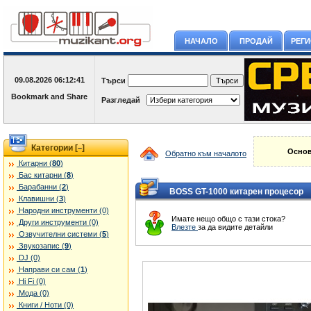
НАЧАЛО
ПРОДАЙ
РЕГ
09.08.2026
06:12:41
Търси
Разгледай
Категории [
]
–
Основ
Обратно към началото
Китарни (
80
)
Бас китарни (
8
)
Барабанни (
2
)
BOSS GT-1000 китарен процесор
Клавишни (
3
)
Народни инструменти (0)
Имате нещо общо с тази стока?
Други инструменти (0)
Влезте
за да видите детайли
Озвучителни системи (
5
)
Звукозапис (
9
)
DJ (0)
Направи си сам (
1
)
Hi Fi (0)
Мода (0)
Книги / Ноти (0)