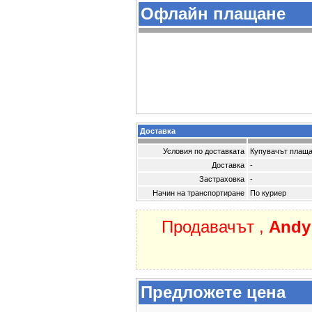
Офлайн плащане
Доставка
Условия по доставката
Купувачът плаща
Доставка
-
Застраховка
-
Начин на транспортиране
По куриер
Продавачът ,
And
Предложете цена