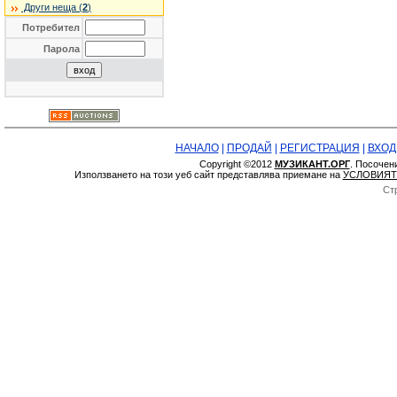
Други неща (
2
)
Потребител
Парола
НАЧАЛО
|
ПРОДАЙ
|
РЕГИСТРАЦИЯ
|
ВХОД
Copyright ©2012
МУЗИКАНТ.ОРГ
. Посочен
Използването на този уеб сайт представлява приемане на
УСЛОВИЯТ
Ст