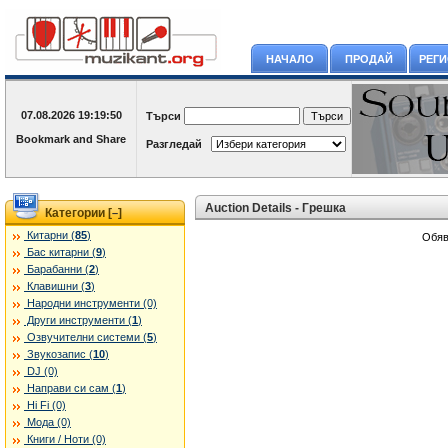
НАЧАЛО
ПРОДАЙ
РЕГ
07.08.2026
19:19:50
Търси
Разгледай
Auction Details - Грешка
Категории [
]
–
Китарни (
85
)
Обяв
Бас китарни (
9
)
Барабанни (
2
)
Клавишни (
3
)
Народни инструменти (0)
Други инструменти (
1
)
Озвучителни системи (
5
)
Звукозапис (
10
)
DJ (0)
Направи си сам (
1
)
Hi Fi (0)
Мода (0)
Книги / Ноти (0)