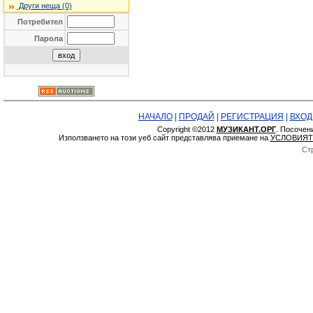
Други неща (0)
Потребител
Парола
НАЧАЛО
|
ПРОДАЙ
|
РЕГИСТРАЦИЯ
|
ВХОД
Copyright ©2012
МУЗИКАНТ.ОРГ
. Посочен
Използването на този уеб сайт представлява приемане на
УСЛОВИЯТ
Ст