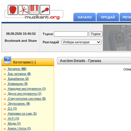
НАЧАЛО
ПРОДАЙ
РЕГ
08.08.2026
15:40:52
Търси
Разгледай
Auction Details - Грешка
Категории [
]
–
Китарни (
80
)
Обяв
Бас китарни (
8
)
Барабанни (
2
)
Клавишни (
3
)
Народни инструменти (0)
Други инструменти (0)
Озвучителни системи (
5
)
Звукозапис (
9
)
DJ (0)
Направи си сам (
1
)
Hi Fi (0)
Мода (0)
Книги / Ноти (0)