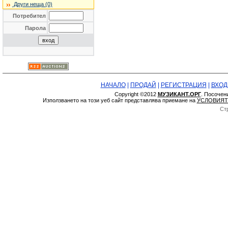
Други неща (0)
Потребител
Парола
НАЧАЛО
|
ПРОДАЙ
|
РЕГИСТРАЦИЯ
|
ВХОД
Copyright ©2012
МУЗИКАНТ.ОРГ
. Посочен
Използването на този уеб сайт представлява приемане на
УСЛОВИЯТ
Ст