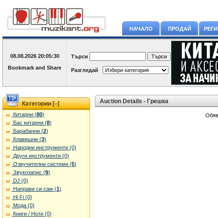
НАЧАЛО
ПРОДАЙ
РЕГ
08.08.2026
20:05:30
Търси
Разгледай
Auction Details - Грешка
Категории [
]
–
Китарни (
80
)
Обяв
Бас китарни (
8
)
Барабанни (
2
)
Клавишни (
3
)
Народни инструменти (0)
Други инструменти (0)
Озвучителни системи (
5
)
Звукозапис (
9
)
DJ (0)
Направи си сам (
1
)
Hi Fi (0)
Мода (0)
Книги / Ноти (0)