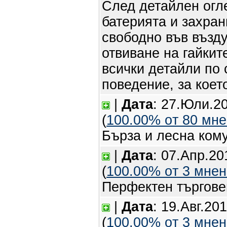
След детайлен огл
батерията и захран
свободно във възду
отвиване на гайкит
всички детайли по 
поведение, за коет
|
Дата
: 27.Юли.20
(
100.00% oт 80 мн
Бърза и лесна ком
|
Дата
: 07.Апр.20
(
100.00% oт 3 мне
Перфектен търгове
|
Дата
: 19.Авг.20
(
100.00% oт 3 мне