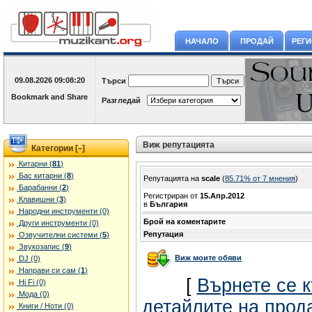
НАЧАЛО
ПРОДАЙ
РЕГ
09.08.2026
09:08:20
Търси
Разгледай
Виж репутацията
Категории [
]
–
Китарни (
81
)
Бас китарни (
8
)
Репутацията на
scale
(
85.71% oт 7 мнения
)
Барабанни (
2
)
Регистриран от
15.Апр.2012
Клавишни (
3
)
в
България
Народни инструменти (0)
Брой на коментарите
Други инструменти (0)
Репутация
Озвучителни системи (
5
)
Звукозапис (
9
)
Виж моите обяви
DJ (0)
Направи си сам (
1
)
[
Върнете се 
Hi Fi (0)
Мода (0)
детайлите на прод
Книги / Ноти (0)