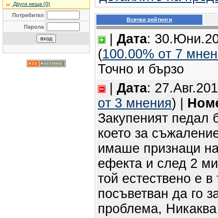
Други неща (0)
Потребител
Всички рейтинги
Парола
|
Дата
: 30.Юни.20
(
100.00% oт 7 мне
Точно и бързо
|
Дата
: 27.Авг.20
oт 3 мнения
) |
Номе
Закупеният педал б
което за съжаление
имаше признаци на
ефекта и след 2 ми
той естествено е в
посъветван да го з
проблема, Никаква 