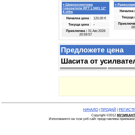
» Широколентови
» Радиоламп
говорители RFT L3401 12"
Начална
6 oHm
Текуща
Начална цена
:
120,00 €
Приключв
Текуща цена
:
-
00
Приключва :
31.Авг.2026
20:59:57
Предложете цена
Шасита от усилвате
НАЧАЛО
|
ПРОДАЙ
|
РЕГИСТ
Copyright ©2012
МУЗИКАНТ
Използването на този уеб сайт представлява приеман