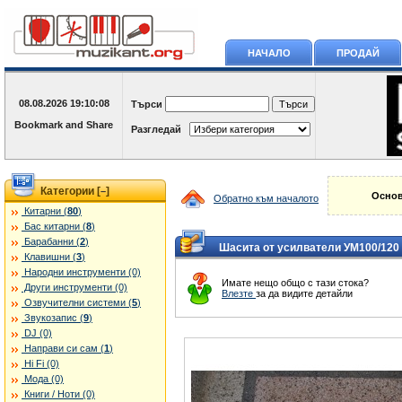
НАЧАЛО
ПРОДАЙ
08.08.2026
19:10:08
Търси
Разгледай
Категории [
]
–
Основ
Обратно към началото
Китарни (
80
)
Бас китарни (
8
)
Барабанни (
2
)
Шасита от усилватели УМ100/120
Клавишни (
3
)
Народни инструменти (0)
Имате нещо общо с тази стока?
Други инструменти (0)
Влезте
за да видите детайли
Озвучителни системи (
5
)
Звукозапис (
9
)
DJ (0)
Направи си сам (
1
)
Hi Fi (0)
Мода (0)
Книги / Ноти (0)