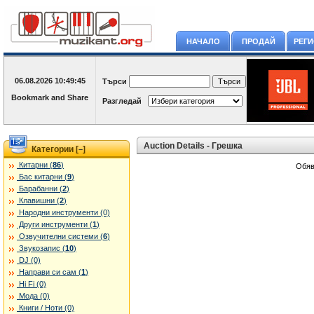
НАЧАЛО
ПРОДАЙ
РЕГ
06.08.2026
10:49:45
Търси
Разгледай
Auction Details - Грешка
Категории [
]
–
Китарни (
86
)
Обяв
Бас китарни (
9
)
Барабанни (
2
)
Клавишни (
2
)
Народни инструменти (0)
Други инструменти (
1
)
Озвучителни системи (
6
)
Звукозапис (
10
)
DJ (0)
Направи си сам (
1
)
Hi Fi (0)
Мода (0)
Книги / Ноти (0)