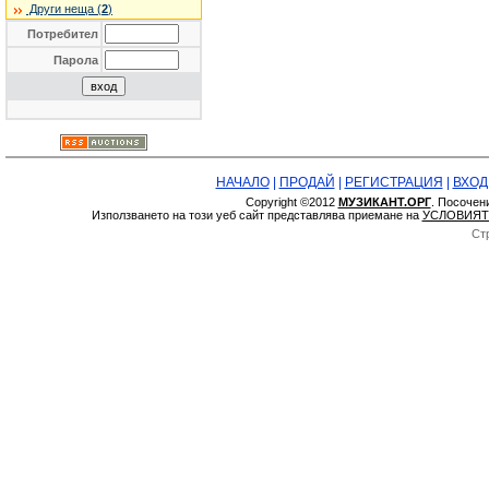
Други неща (
2
)
Потребител
Парола
НАЧАЛО
|
ПРОДАЙ
|
РЕГИСТРАЦИЯ
|
ВХОД
Copyright ©2012
МУЗИКАНТ.ОРГ
. Посочен
Използването на този уеб сайт представлява приемане на
УСЛОВИЯТ
Ст