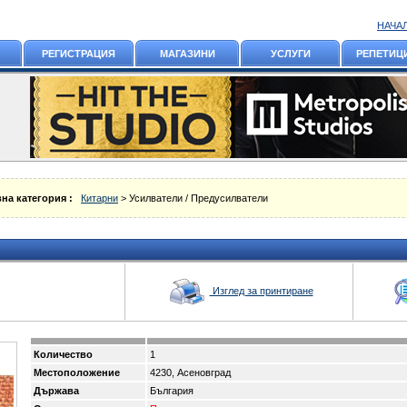
НАЧА
РЕГИСТРАЦИЯ
МАГАЗИНИ
УСЛУГИ
РЕПЕТИЦ
на категория :
Китарни
> Усилватели / Предусилватели
Изглед за принтиране
Количество
1
Местоположение
4230, Асеновград
Държава
България