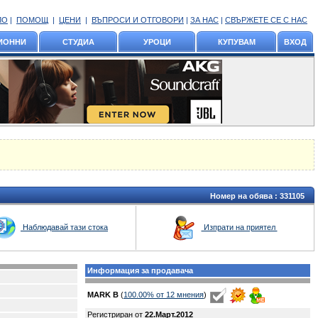
ЛО
|
ПОМОЩ
|
ЦЕНИ
|
ВЪПРОСИ И ОТГОВОРИ
|
ЗА НАС
|
СВЪРЖЕТЕ СЕ С НАС
ИОННИ
СТУДИА
УРОЦИ
КУПУВАМ
ВХОД
Номер на обява :
331105
Наблюдавай тази стока
Изпрати на приятел
Информация за продавача
MARK B
(
100.00% oт 12 мнения
)
Регистриран от
22.Март.2012