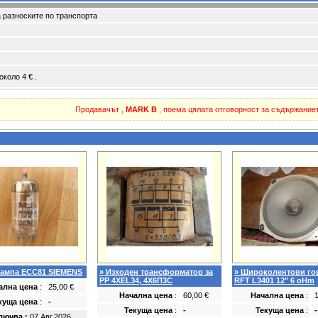
 разноските по транспорта
коло 4 € .
Продавачът ,
MARK B
, поема цялата отговорност за съдържаниет
лампа ECC81 SIEMENS
» Изходен трансформатор за
» Широколентови го
PP 4XEL34, 4X6П3С
RFT L3401 12" 6 oHm
ална цена
:
25,00 €
Начална цена
:
60,00 €
Начална цена
:
куща цена
:
-
Текуща цена
:
-
Текуща цена
:
-
лючва :
07.Авг.2026