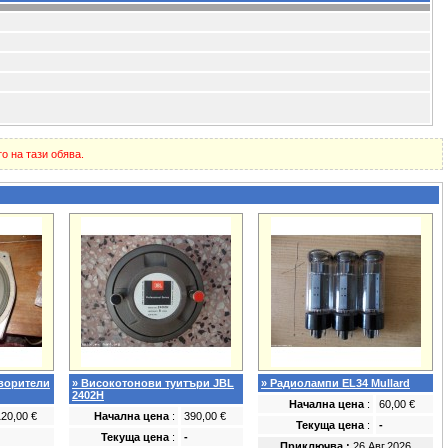
о на тази обява.
ворители
» Високотонови туитъри JBL
» Радиолампи EL34 Mullard
2402H
Начална цена
:
60,00 €
120,00 €
Начална цена
:
390,00 €
Текуща цена
:
-
Текуща цена
:
-
Приключва :
26.Авг.2026