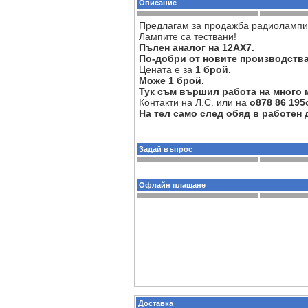
Описание
Предлагам за продажба
р
адиолампи
Лампитe са
тествани!
Пълен аналог на 12AX7.
По-добри от новите производства
Цената е за
1
брой.
Може 1 брой.
Тук съм вършил работа на много 
Контакти на Л.С. или на
o878 86 195
На тел само след обяд в работен д
Задай въпрос
Офлайн плащане
Доставка