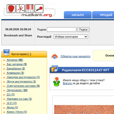
НАЧАЛО
ПРОДАЙ
06.08.2026
16:58:24
Търси
Разгледай
Категории [
]
–
Основ
Обратно към началото
Китарни (
85
)
Бас китарни (
9
)
Барабанни (
2
)
Радиолампи ECC83/12AX7 RFT
Клавишни (
2
)
Народни инструменти (0)
Имате нещо общо с тази стока?
Други инструменти (
1
)
Влезте
за да видите детайли
Озвучителни системи (
6
)
Звукозапис (
10
)
DJ (0)
Направи си сам (
1
)
Hi Fi (0)
Мода (0)
Книги / Ноти (0)