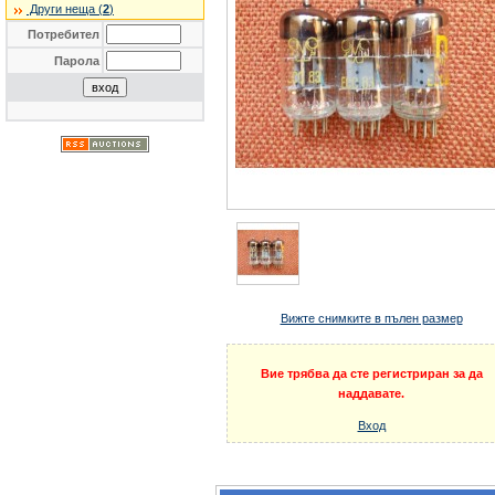
Други неща (
2
)
Потребител
Парола
Вижте снимките в пълен размер
Вие трябва да сте регистриран за да
наддавате.
Вход