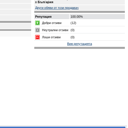
в
България
Други обяви от този продавач
Репутация
100.00%
Добри отзиви
(12)
Неутрални отзиви
(0)
Лоши отзиви
(0)
Виж репутацията