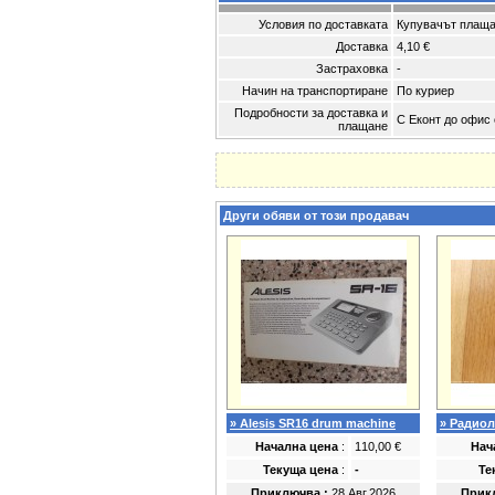
Условия по доставката
Купувачът плаща
Доставка
4,10 €
Застраховка
-
Начин на транспортиране
По куриер
Подробности за доставка и
С Еконт до офис о
плащане
Други обяви от този продавач
» Alesis SR16 drum machine
» Радио
Начална цена
:
110,00 €
Нач
Текуща цена
:
-
Те
Приключва :
28.Авг.2026
Прик