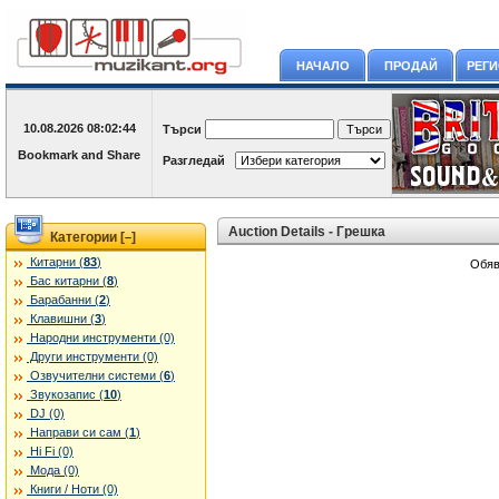
НАЧАЛО
ПРОДАЙ
РЕГ
10.08.2026
08:02:44
Търси
Разгледай
Auction Details - Грешка
Категории [
]
–
Китарни (
83
)
Обяв
Бас китарни (
8
)
Барабанни (
2
)
Клавишни (
3
)
Народни инструменти (0)
Други инструменти (0)
Озвучителни системи (
6
)
Звукозапис (
10
)
DJ (0)
Направи си сам (
1
)
Hi Fi (0)
Мода (0)
Книги / Ноти (0)