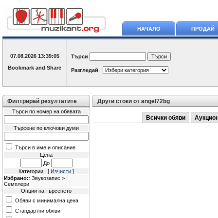
НАЧАЛО
ПРОДАЙ
07.08.2026
13:39:05
Търси
Разгледай
Филтрирай резултатите
Други стоки от angel72bg
Търси по номер на обявата
Всички обяви
Аукцио
Търсене по ключови думи
Търси в име и описание
Цена
До
Категории [
Изчисти
]
Избрано:
: Звукозапис >
Семплери
Опции на търсенето
Обяви с минимална цена
Стандартни обяви