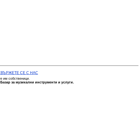
СВЪРЖЕТЕ СЕ С НАС
те им собственици.
а
Базар за музикални инструменти и услуги.