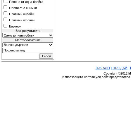
Повече от една бройка
Обяви със снимки
Платими онлайн
Платими офлайн
Бартери
Виж резултатите
Местоположение
НАЧАЛО
|
ПРОДАЙ
|
Copyright ©2012
М
Използването на този уеб сайт представляв