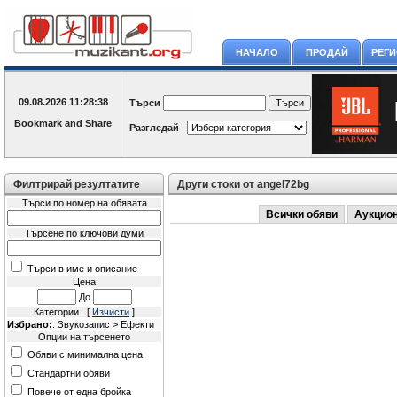
НАЧАЛО
ПРОДАЙ
РЕГ
09.08.2026
11:28:38
Търси
Разгледай
Филтрирай резултатите
Други стоки от angel72bg
Търси по номер на обявата
Всички обяви
Аукцио
Търсене по ключови думи
Търси в име и описание
Цена
До
Категории [
Изчисти
]
Избрано:
: Звукозапис > Ефекти
Опции на търсенето
Обяви с минимална цена
Стандартни обяви
Повече от една бройка