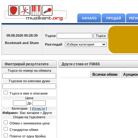
НАЧАЛО
ПРОДАЙ
РЕГ
09.08.2026
00:28:39
Търси
Разгледай
Филтрирай резултатите
Други стоки от Fil666
Търси по номер на обявата
Всички обяви
Аукцио
Търсене по ключови думи
Търси в име и описание
Цена
До
Категории [
Изчисти
]
Избрано:
: Бас китарни > Други
Опции на търсенето
Обяви с минимална цена
Стандартни обяви
Повече от една бройка