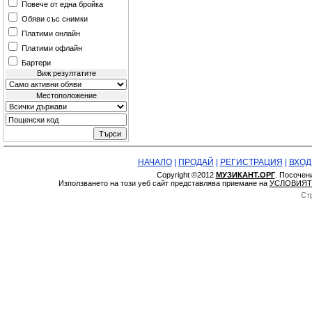
Повече от една бройка
Обяви със снимки
Платими онлайн
Платими офлайн
Бартери
Виж резултатите
Местоположение
НАЧАЛО
|
ПРОДАЙ
|
РЕГИСТРАЦИЯ
|
ВХОД
Copyright ©2012
МУЗИКАНТ.ОРГ
. Посочен
Използването на този уеб сайт представлява приемане на
УСЛОВИЯТ
Ст