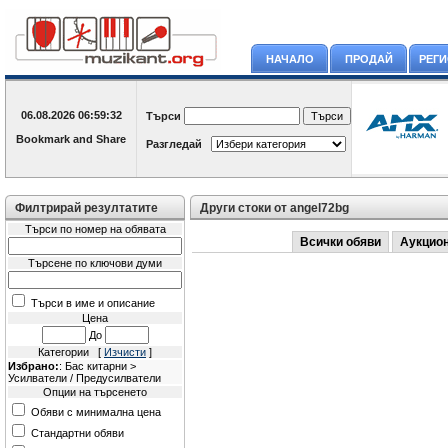
НАЧАЛО
ПРОДАЙ
РЕГ
06.08.2026
06:59:32
Търси
Разгледай
Филтрирай резултатите
Други стоки от angel72bg
Търси по номер на обявата
Всички обяви
Аукцио
Търсене по ключови думи
Търси в име и описание
Цена
До
Категории [
Изчисти
]
Избрано:
: Бас китарни >
Усилватели / Предусилватели
Опции на търсенето
Обяви с минимална цена
Стандартни обяви