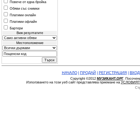
Повече от една бройка
Обяви със снимки
Платими онлайн
Платими офлайн
Бартери
Виж резултатите
Местоположение
НАЧАЛО
|
ПРОДАЙ
|
РЕГИСТРАЦИЯ
|
ВХОД
Copyright ©2012
МУЗИКАНТ.ОРГ
. Посочен
Използването на този уеб сайт представлява приемане на
УСЛОВИЯТ
Ст