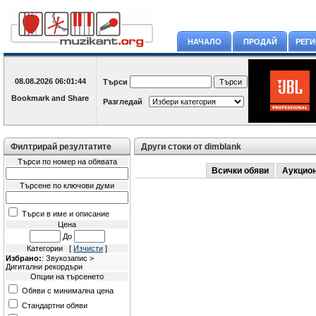
НАЧАЛО
ПРОДАЙ
РЕГ
08.08.2026
06:01:44
Търси
Разгледай
Филтрирай резултатите
Други стоки от dimblank
Търси по номер на обявата
Всички обяви
Аукцио
Търсене по ключови думи
Търси в име и описание
Цена
До
Категории [
Изчисти
]
Избрано:
: Звукозапис >
Дигитални рекордъри
Опции на търсенето
Обяви с минимална цена
Стандартни обяви