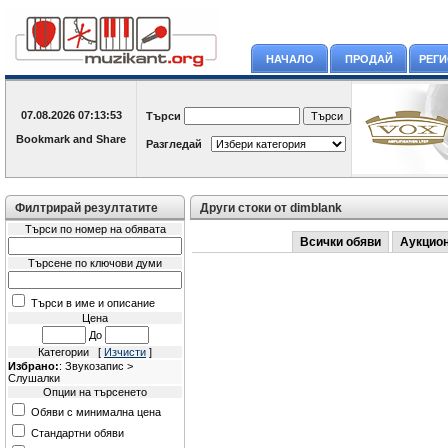
НАЧАЛО
ПРОДАЙ
РЕГ
07.08.2026
07:13:53
Търси
Разгледай
Филтрирай резултатите
Други стоки от dimblank
Търси по номер на обявата
Всички обяви
Аукцио
Търсене по ключови думи
Търси в име и описание
Цена
До
Категории [
Изчисти
]
Избрано:
: Звукозапис >
Слушалки
Опции на търсенето
Обяви с минимална цена
Стандартни обяви