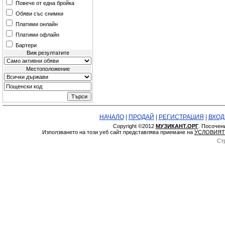
Повече от една бройка
Обяви със снимки
Платими онлайн
Платими офлайн
Бартери
Виж резултатите
Местоположение
НАЧАЛО
|
ПРОДАЙ
|
РЕГИСТРАЦИЯ
|
ВХОД
Copyright ©2012
МУЗИКАНТ.ОРГ
. Посочен
Използването на този уеб сайт представлява приемане на
УСЛОВИЯТ
Ст