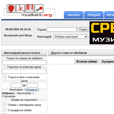
НАЧАЛО
ПРОДАЙ
РЕГ
08.08.2026
16:10:41
Търси
Разгледай
Филтрирай резултатите
Други стоки от dimblank
Търси по номер на обявата
Всички обяви
Аукцио
Търсене по ключови думи
Търси в име и описание
Цена
До
Категории [
Изчисти
]
Избрано:
: Звукозапис >
Слушалки
Опции на търсенето
Обяви с минимална цена
Стандартни обяви