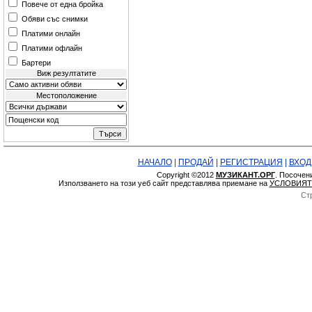
Повече от една бройка
Обяви със снимки
Платими онлайн
Платими офлайн
Бартери
Виж резултатите
Местоположение
НАЧАЛО
|
ПРОДАЙ
|
РЕГИСТРАЦИЯ
|
ВХОД
Copyright ©2012
МУЗИКАНТ.ОРГ
. Посочен
Използването на този уеб сайт представлява приемане на
УСЛОВИЯТ
Ст