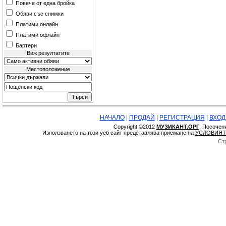
Повече от една бройка
Обяви със снимки
Платими онлайн
Платими офлайн
Бартери
Виж резултатите
Местоположение
НАЧАЛО
|
ПРОДАЙ
|
РЕГИСТРАЦИЯ
|
ВХОД
Copyright ©2012
МУЗИКАНТ.ОРГ
. Посочен
Използването на този уеб сайт представлява приемане на
УСЛОВИЯТ
Ст