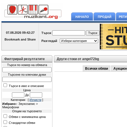
НАЧАЛО
ПРОДАЙ
РЕГ
07.08.2026
09:42:27
Търси
Разгледай
Филтрирай резултатите
Други стоки от angel72bg
Търси по номер на обявата
Всички обяви
Аукцио
Търсене по ключови думи
Търси в име и описание
Цена
До
Категории [
Изчисти
]
Избрано:
: Звукозапис >
Микрофони
Опции на търсенето
Обяви с минимална цена
Стандартни обяви