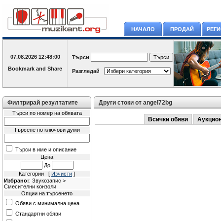
НАЧАЛО
ПРОДАЙ
РЕГ
07.08.2026
12:48:00
Търси
Разгледай
Филтрирай резултатите
Други стоки от angel72bg
Търси по номер на обявата
Всички обяви
Аукцио
Търсене по ключови думи
Търси в име и описание
Цена
До
Категории [
Изчисти
]
Избрано:
: Звукозапис >
Смесителни конзоли
Опции на търсенето
Обяви с минимална цена
Стандартни обяви