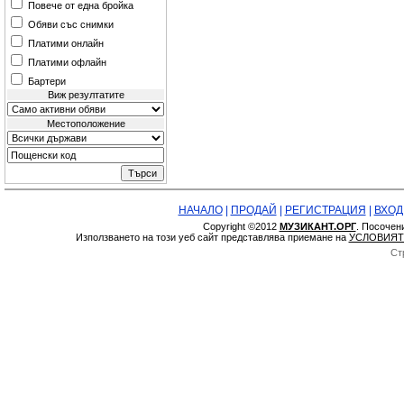
Повече от една бройка
Обяви със снимки
Платими онлайн
Платими офлайн
Бартери
Виж резултатите
Местоположение
НАЧАЛО
|
ПРОДАЙ
|
РЕГИСТРАЦИЯ
|
ВХОД
Copyright ©2012
МУЗИКАНТ.ОРГ
. Посочен
Използването на този уеб сайт представлява приемане на
УСЛОВИЯТ
Ст