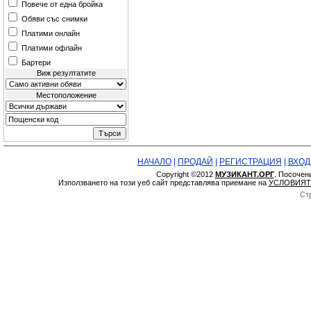
Повече от една бройка
Обяви със снимки
Платими онлайн
Платими офлайн
Бартери
Виж резултатите
Местоположение
НАЧАЛО
|
ПРОДАЙ
|
РЕГИСТРАЦИЯ
|
ВХОД
Copyright ©2012
МУЗИКАНТ.ОРГ
. Посочен
Използването на този уеб сайт представлява приемане на
УСЛОВИЯТ
Ст