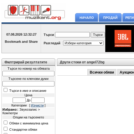
НАЧАЛО
ПРОДАЙ
РЕГ
07.08.2026
12:32:27
Търси
Разгледай
Филтрирай резултатите
Други стоки от angel72bg
Търси по номер на обявата
Всички обяви
Аукцио
Търсене по ключови думи
Търси в име и описание
Цена
До
Категории [
Изчисти
]
Избрано:
: Звукозапис >
Компютри
Опции на търсенето
Обяви с минимална цена
Стандартни обяви