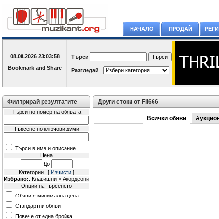
НАЧАЛО
ПРОДАЙ
РЕГ
08.08.2026
23:03:58
Търси
Разгледай
Филтрирай резултатите
Други стоки от Fil666
Търси по номер на обявата
Всички обяви
Аукцио
Търсене по ключови думи
Търси в име и описание
Цена
До
Категории [
Изчисти
]
Избрано:
: Клавишни > Акордеони
Опции на търсенето
Обяви с минимална цена
Стандартни обяви
Повече от една бройка