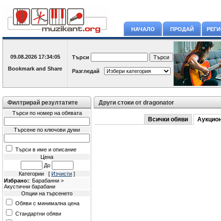
НАЧАЛО
ПРОДАЙ
РЕГ
09.08.2026
17:34:05
Търси
Разгледай
Филтрирай резултатите
Други стоки от dragonator
Търси по номер на обявата
Всички обяви
Аукцио
Търсене по ключови думи
Търси в име и описание
Цена
До
Категории [
Изчисти
]
Избрано:
: Барабанни >
Акустични барабани
Опции на търсенето
Обяви с минимална цена
Стандартни обяви