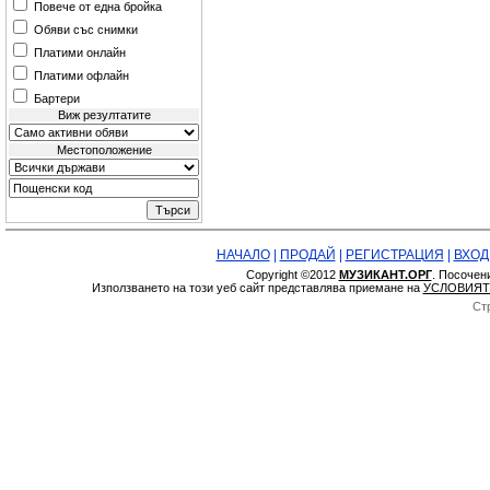
Повече от една бройка
Обяви със снимки
Платими онлайн
Платими офлайн
Бартери
Виж резултатите
Местоположение
НАЧАЛО
|
ПРОДАЙ
|
РЕГИСТРАЦИЯ
|
ВХОД
Copyright ©2012
МУЗИКАНТ.ОРГ
. Посочен
Използването на този уеб сайт представлява приемане на
УСЛОВИЯТ
Ст