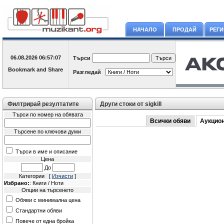
НАЧАЛО
ПРОДАЙ
РЕГ
06.08.2026
06:57:07
Търси
Разгледай
Филтрирай резултатите
Други стоки от sigkill
Търси по номер на обявата
Всички обяви
Аукцио
Търсене по ключови думи
Търси в име и описание
Цена
До
Категории [
Изчисти
]
Избрано:
: Книги / Ноти
Опции на търсенето
Обяви с минимална цена
Стандартни обяви
Повече от една бройка