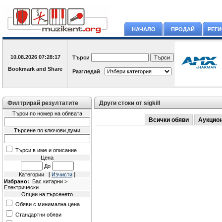
НАЧАЛО
ПРОДАЙ
РЕГ
10.08.2026
07:28:17
Търси
Разгледай
Филтрирай резултатите
Други стоки от sigkill
Търси по номер на обявата
Всички обяви
Аукцио
Търсене по ключови думи
Търси в име и описание
Цена
До
Категории [
Изчисти
]
Избрано:
: Бас китарни >
Електрически
Опции на търсенето
Обяви с минимална цена
Стандартни обяви