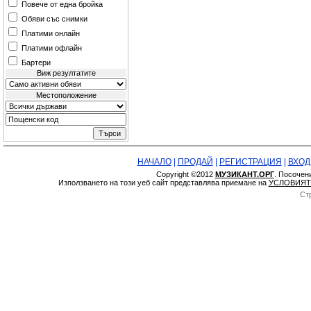
Повече от една бройка
Обяви със снимки
Платими онлайн
Платими офлайн
Бартери
Виж резултатите
Местоположение
НАЧАЛО
|
ПРОДАЙ
|
РЕГИСТРАЦИЯ
|
ВХОД
Copyright ©2012
МУЗИКАНТ.ОРГ
. Посочен
Използването на този уеб сайт представлява приемане на
УСЛОВИЯТ
Ст