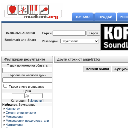
НАЧАЛО
ПРОДАЙ
РЕГ
07.08.2026
21:06:08
Търси
Разгледай
Филтрирай резултатите
Други стоки от angel72bg
Търси по номер на обявата
Всички обяви
Аукцио
Търсене по ключови думи
Търси в име и описание
Цена
До
Категории [
Изчисти
]
Избрано:
: Звукозапис
»
Компютри
»
Смесителни конзоли
»
Микрофони
»
Микрофонни предусилватели
»
Контролери