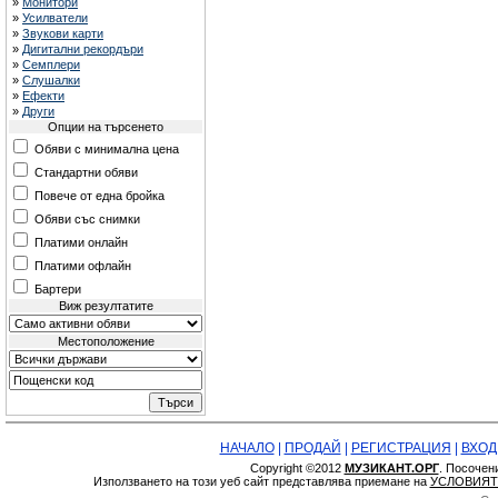
»
Монитори
»
Усилватели
»
Звукови карти
»
Дигитални рекордъри
»
Семплери
»
Слушалки
»
Ефекти
»
Други
Опции на търсенето
Обяви с минимална цена
Стандартни обяви
Повече от една бройка
Обяви със снимки
Платими онлайн
Платими офлайн
Бартери
Виж резултатите
Местоположение
НАЧАЛО
|
ПРОДАЙ
|
РЕГИСТРАЦИЯ
|
ВХОД
Copyright ©2012
МУЗИКАНТ.ОРГ
. Посочен
Използването на този уеб сайт представлява приемане на
УСЛОВИЯТ