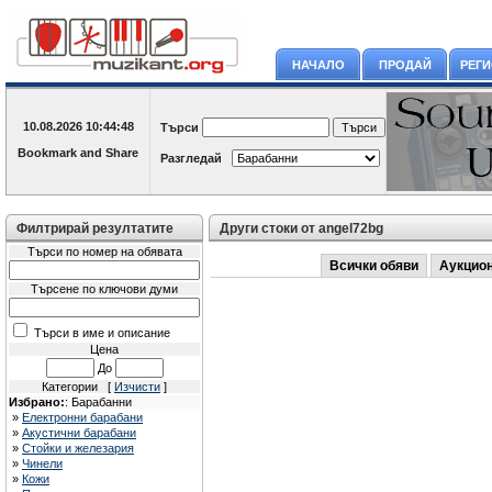
НАЧАЛО
ПРОДАЙ
РЕГ
10.08.2026
10:44:48
Търси
Разгледай
Филтрирай резултатите
Други стоки от angel72bg
Търси по номер на обявата
Всички обяви
Аукцио
Търсене по ключови думи
Търси в име и описание
Цена
До
Категории [
Изчисти
]
Избрано:
: Барабанни
»
Електронни барабани
»
Акустични барабани
»
Стойки и железария
»
Чинели
»
Кожи