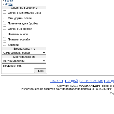
»
Палки
»
Други
Опции на търсенето
Обяви с минимална цена
Стандартни обяви
Повече от една бройка
Обяви със снимки
Платими онлайн
Платими офлайн
Бартери
Виж резултатите
Местоположение
НАЧАЛО
|
ПРОДАЙ
|
РЕГИСТРАЦИЯ
|
ВХОД
Copyright ©2012
МУЗИКАНТ.ОРГ
. Посочен
Използването на този уеб сайт представлява приемане на
УСЛОВИЯТ
Ст