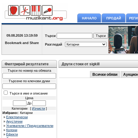
НАЧАЛО
ПРОДАЙ
РЕГ
09.08.2026
13:19:59
Търси
Разгледай
Филтрирай резултатите
Други стоки от sigkill
Търси по номер на обявата
Всички обяви
Аукцио
Търсене по ключови думи
Търси в име и описание
Цена
До
Категории [
Изчисти
]
Избрано:
: Китарни
»
Електрически
»
Акустични
»
Усилватели / Предусилватели
»
Колони
»
Ефекти