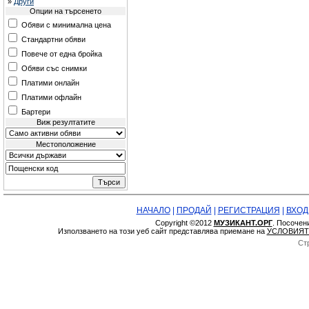
»
Други
Опции на търсенето
Обяви с минимална цена
Стандартни обяви
Повече от една бройка
Обяви със снимки
Платими онлайн
Платими офлайн
Бартери
Виж резултатите
Местоположение
НАЧАЛО
|
ПРОДАЙ
|
РЕГИСТРАЦИЯ
|
ВХОД
Copyright ©2012
МУЗИКАНТ.ОРГ
. Посочен
Използването на този уеб сайт представлява приемане на
УСЛОВИЯТ
Ст