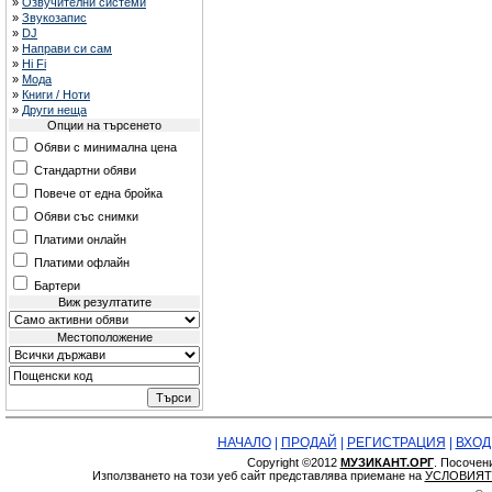
»
Озвучителни системи
»
Звукозапис
»
DJ
»
Направи си сам
»
Hi Fi
»
Мода
»
Книги / Ноти
»
Други неща
Опции на търсенето
Обяви с минимална цена
Стандартни обяви
Повече от една бройка
Обяви със снимки
Платими онлайн
Платими офлайн
Бартери
Виж резултатите
Местоположение
НАЧАЛО
|
ПРОДАЙ
|
РЕГИСТРАЦИЯ
|
ВХОД
Copyright ©2012
МУЗИКАНТ.ОРГ
. Посочен
Използването на този уеб сайт представлява приемане на
УСЛОВИЯТ