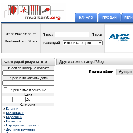
НАЧАЛО
ПРОДАЙ
РЕГ
07.08.2026
12:03:03
Търси
Разгледай
Филтрирай резултатите
Други стоки от angel72bg
Търси по номер на обявата
Всички обяви
Аукцио
Търсене по ключови думи
Търси в име и описание
Цена
До
Категории
»
Китарни
»
Бас китарни
»
Барабанни
»
Клавишни
»
Народни инструменти
»
Други инструменти