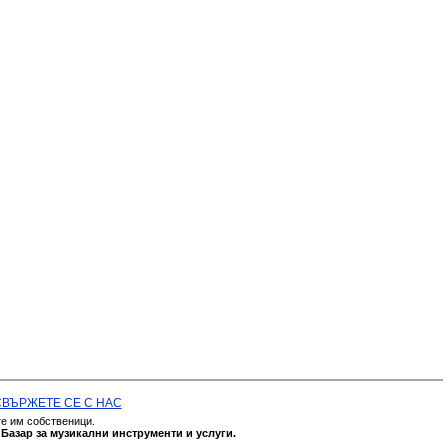
СВЪРЖЕТЕ СЕ С НАС
те им собственици.
а
Базар за музикални инструменти и услуги.