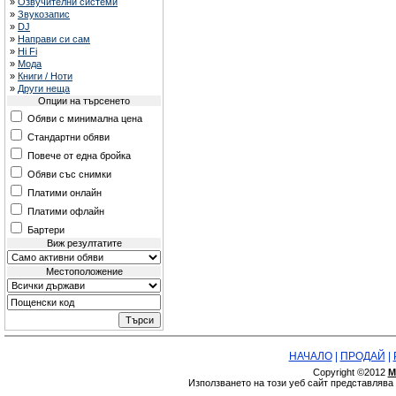
»
Озвучителни системи
»
Звукозапис
»
DJ
»
Направи си сам
»
Hi Fi
»
Мода
»
Книги / Ноти
»
Други неща
Опции на търсенето
Обяви с минимална цена
Стандартни обяви
Повече от една бройка
Обяви със снимки
Платими онлайн
Платими офлайн
Бартери
Виж резултатите
Местоположение
НАЧАЛО
|
ПРОДАЙ
|
Copyright ©2012
М
Използването на този уеб сайт представляв