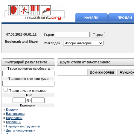
НАЧАЛО
ПРОДАЙ
07.08.2026
00:01:12
Търси
Разгледай
Филтрирай резултатите
Други стоки от to6omamboto
Търси по номер на обявата
Всички обяви
Аукцио
Търсене по ключови думи
Търси в име и описание
Цена
До
Категории
»
Китарни
»
Бас китарни
»
Барабанни
»
Клавишни
»
Народни инструменти
»
Други инструменти