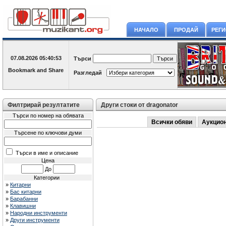
НАЧАЛО
ПРОДАЙ
РЕГ
07.08.2026
05:40:53
Търси
Разгледай
Филтрирай резултатите
Други стоки от dragonator
Търси по номер на обявата
Всички обяви
Аукцио
Търсене по ключови думи
Търси в име и описание
Цена
До
Категории
»
Китарни
»
Бас китарни
»
Барабанни
»
Клавишни
»
Народни инструменти
»
Други инструменти