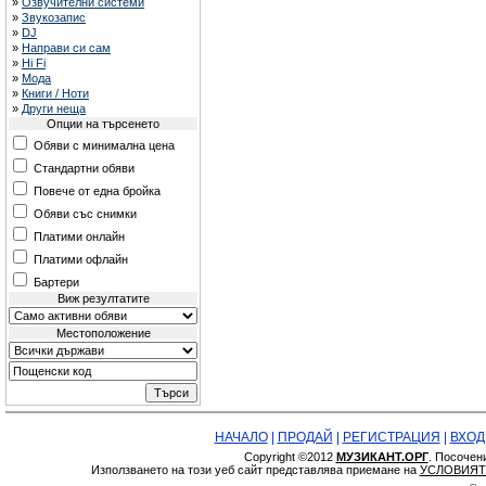
»
Озвучителни системи
»
Звукозапис
»
DJ
»
Направи си сам
»
Hi Fi
»
Мода
»
Книги / Ноти
»
Други неща
Опции на търсенето
Обяви с минимална цена
Стандартни обяви
Повече от една бройка
Обяви със снимки
Платими онлайн
Платими офлайн
Бартери
Виж резултатите
Местоположение
НАЧАЛО
|
ПРОДАЙ
|
РЕГИСТРАЦИЯ
|
ВХОД
Copyright ©2012
МУЗИКАНТ.ОРГ
. Посочен
Използването на този уеб сайт представлява приемане на
УСЛОВИЯТ