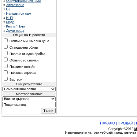
»
Озвучителни системи
»
Звукозапис
»
DJ
»
Направи си сам
»
Hi Fi
»
Мода
»
Книги / Ноти
»
Други неща
Опции на търсенето
Обяви с минимална цена
Стандартни обяви
Повече от една бройка
Обяви със снимки
Платими онлайн
Платими офлайн
Бартери
Виж резултатите
Местоположение
НАЧАЛО
|
ПРОДАЙ
|
Copyright ©2012
М
Използването на този уеб сайт представляв