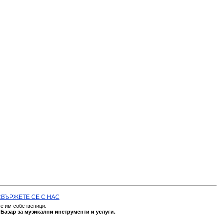
СВЪРЖЕТЕ СЕ С НАС
те им собственици.
а
Базар за музикални инструменти и услуги.