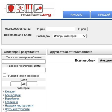
НАЧАЛО
ПРОДАЙ
07.08.2026
05:03:13
Търси
Разгледай
Филтрирай резултатите
Други стоки от to6omamboto
Търси по номер на обявата
Всички обяви
Аукцио
Търсене по ключови думи
Търси в име и описание
Цена
До
Категории
»
Китарни
»
Бас китарни
»
Барабанни
»
Клавишни
»
Народни инструменти
»
Други инструменти