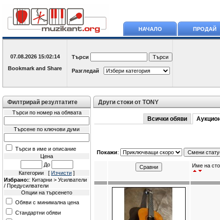
НАЧАЛО
ПРОДАЙ
07.08.2026
15:02:14
Търси
Разгледай
Филтрирай резултатите
Други стоки от TONY
Търси по номер на обявата
Всички обяви
Аукцио
Търсене по ключови думи
Търси в име и описание
Покажи
:
Цена
До
Име на сто
Категории [
Изчисти
]
Избрано:
: Китарни > Усилватели
/ Предусилватели
Опции на търсенето
Обяви с минимална цена
Стандартни обяви