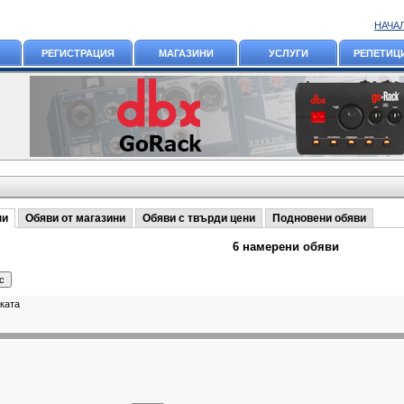
НАЧА
РЕГИСТРАЦИЯ
МАГАЗИНИ
УСЛУГИ
РЕПЕТИЦ
ни
Обяви от магазини
Обяви с твърди цени
Подновени обяви
6 намерени обяви
ката