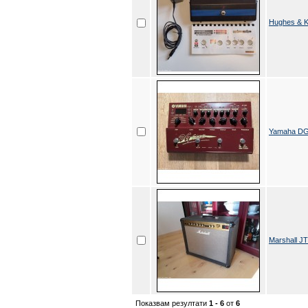
Hughes & K
Yamaha DG
Marshall J
Показвам резултати
1 - 6
от
6