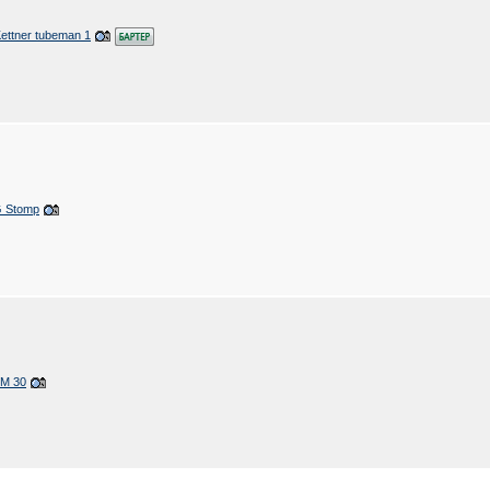
ettner tubeman 1
 Stomp
TM 30