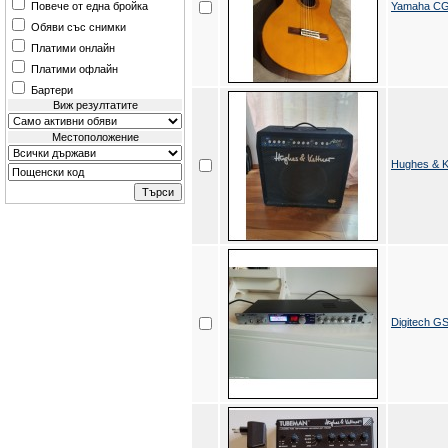
Повече от една бройка
Yamaha CG
Обяви със снимки
Платими онлайн
Платими офлайн
Бартери
Виж резултатите
Местоположение
Hughes & K
Digitech 