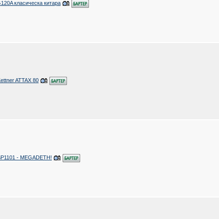
120A класическа китара
ettner ATTAX 80
GSP1101 - MEGADETH!