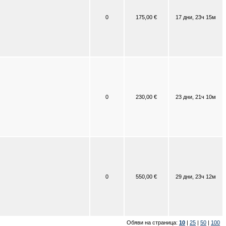
0
175,00 €
17 дни, 23ч 15м
0
230,00 €
23 дни, 21ч 10м
0
550,00 €
29 дни, 23ч 12м
Обяви на страница:
10
|
25
|
50
|
100