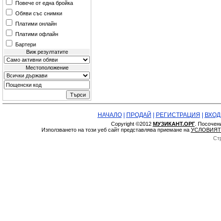
Повече от една бройка
Обяви със снимки
Платими онлайн
Платими офлайн
Бартери
Виж резултатите
Местоположение
НАЧАЛО
|
ПРОДАЙ
|
РЕГИСТРАЦИЯ
|
ВХОД
Copyright ©2012
МУЗИКАНТ.ОРГ
. Посочен
Използването на този уеб сайт представлява приемане на
УСЛОВИЯТ
Ст