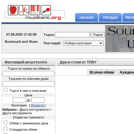
НАЧАЛО
ПРОДАЙ
РЕГ
07.08.2026
17:42:58
Търси
Разгледай
Филтрирай резултатите
Други стоки от TONY
Търси по номер на обявата
Всички обяви
Аукцио
Търсене по ключови думи
Търси в име и описание
Цена
До
Категории [
Изчисти
]
Избрано:
: Други инструменти >
Други инструменти
Опции на търсенето
Обяви с минимална цена
Стандартни обяви