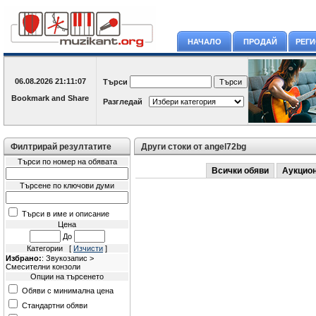
НАЧАЛО
ПРОДАЙ
РЕГ
06.08.2026
21:11:07
Търси
Разгледай
Филтрирай резултатите
Други стоки от angel72bg
Търси по номер на обявата
Всички обяви
Аукцио
Търсене по ключови думи
Търси в име и описание
Цена
До
Категории [
Изчисти
]
Избрано:
: Звукозапис >
Смесителни конзоли
Опции на търсенето
Обяви с минимална цена
Стандартни обяви