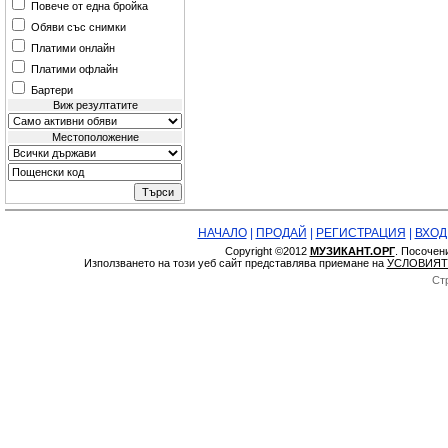
Повече от една бройка
Обяви със снимки
Платими онлайн
Платими офлайн
Бартери
Виж резултатите
Местоположение
НАЧАЛО
|
ПРОДАЙ
|
РЕГИСТРАЦИЯ
|
ВХОД
Copyright ©2012
МУЗИКАНТ.ОРГ
. Посочен
Използването на този уеб сайт представлява приемане на
УСЛОВИЯТ
Ст