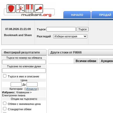
НАЧАЛО
ПРОДАЙ
07.08.2026
21:21:09
Търси
Разгледай
Филтрирай резултатите
Други стоки от Fil666
Търси по номер на обявата
Всички обяви
Аукцио
Търсене по ключови думи
Търси в име и описание
Цена
До
Категории [
Изчисти
]
Избрано:
: Клавишни >
Електронни пиана
Опции на търсенето
Обяви с минимална цена
Стандартни обяви