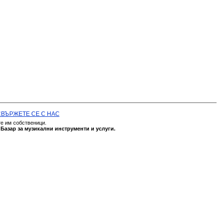
СВЪРЖЕТЕ СЕ С НАС
те им собственици.
а
Базар за музикални инструменти и услуги.