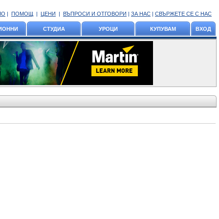
ЛО
|
ПОМОЩ
|
ЦЕНИ
|
ВЪПРОСИ И ОТГОВОРИ
|
ЗА НАС
|
СВЪРЖЕТЕ СЕ С НАС
ИОННИ
СТУДИА
УРОЦИ
КУПУВАМ
ВХОД