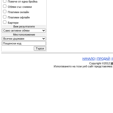
Повече от една бройка
Обяви със снимки
Платими онлайн
Платими офлайн
Бартери
Виж резултатите
Местоположение
НАЧАЛО
|
ПРОДАЙ
|
Copyright ©2012
М
Използването на този уеб сайт представляв