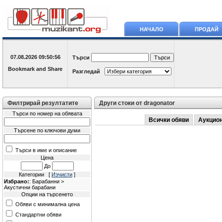
НАЧАЛО
ПРОДАЙ
07.08.2026
09:50:56
Търси
Разгледай
Филтрирай резултатите
Други стоки от dragonator
Търси по номер на обявата
Всички обяви
Аукцио
Търсене по ключови думи
Търси в име и описание
Цена
До
Категории [
Изчисти
]
Избрано:
: Барабанни >
Акустични барабани
Опции на търсенето
Обяви с минимална цена
Стандартни обяви