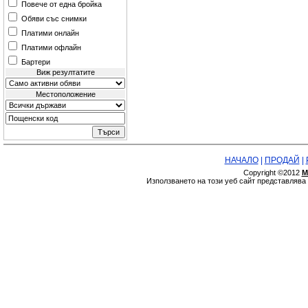
Повече от една бройка
Обяви със снимки
Платими онлайн
Платими офлайн
Бартери
Виж резултатите
Местоположение
НАЧАЛО
|
ПРОДАЙ
|
Copyright ©2012
М
Използването на този уеб сайт представляв