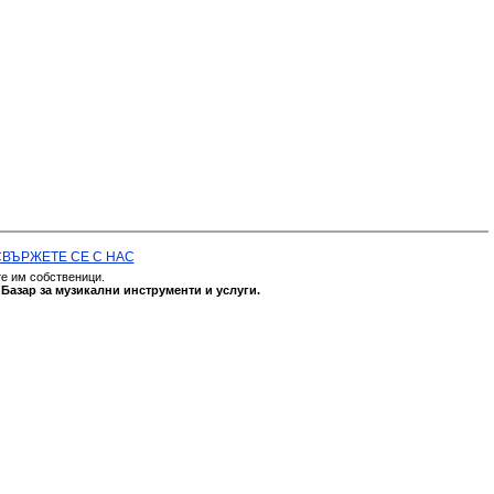
СВЪРЖЕТЕ СЕ С НАС
те им собственици.
а
Базар за музикални инструменти и услуги.