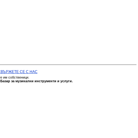
СВЪРЖЕТЕ СЕ С НАС
те им собственици.
а
Базар за музикални инструменти и услуги.