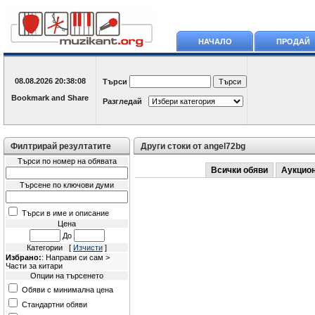
НАЧАЛО
ПРОДАЙ
08.08.2026
20:38:08
Търси
Разгледай
Филтрирай резултатите
Други стоки от angel72bg
Търси по номер на обявата
Всички обяви
Аукцио
Търсене по ключови думи
Търси в име и описание
Цена
До
Категории [
Изчисти
]
Избрано:
: Направи си сам >
Части за китари
Опции на търсенето
Обяви с минимална цена
Стандартни обяви