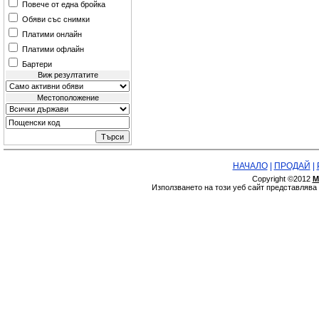
Повече от една бройка
Обяви със снимки
Платими онлайн
Платими офлайн
Бартери
Виж резултатите
Местоположение
НАЧАЛО
|
ПРОДАЙ
|
Copyright ©2012
М
Използването на този уеб сайт представляв