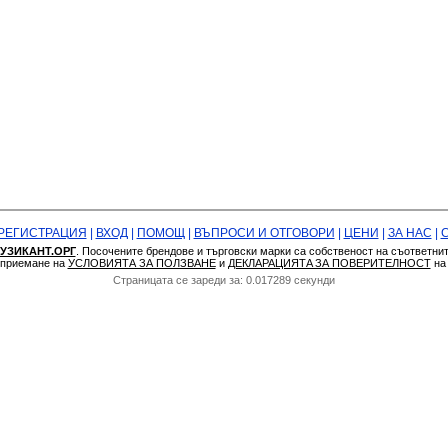
РЕГИСТРАЦИЯ
|
ВХОД
|
ПОМОЩ
|
ВЪПРОСИ И ОТГОВОРИ
|
ЦЕНИ
|
ЗА НАС
|
УЗИКАНТ.ОРГ
. Посочените брендове и търговски марки са собственост на съответни
а приемане на
УСЛОВИЯТА ЗА ПОЛЗВАНЕ
и
ДЕКЛАРАЦИЯТA ЗА ПОВЕРИТЕЛНОСТ
н
Страницата се зареди за: 0.017289 секунди