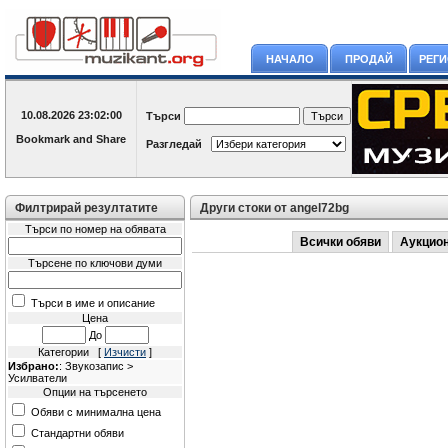
НАЧАЛО
ПРОДАЙ
РЕГ
10.08.2026
23:02:00
Търси
Разгледай
Филтрирай резултатите
Други стоки от angel72bg
Търси по номер на обявата
Всички обяви
Аукцио
Търсене по ключови думи
Търси в име и описание
Цена
До
Категории [
Изчисти
]
Избрано:
: Звукозапис >
Усилватели
Опции на търсенето
Обяви с минимална цена
Стандартни обяви