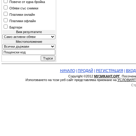
Повече от една бройка
Обяви със снимки
Платими онлайн
Платими офлайн
Бартери
Виж резултатите
Местоположение
НАЧАЛО
|
ПРОДАЙ
|
РЕГИСТРАЦИЯ
|
ВХОД
Copyright ©2012
МУЗИКАНТ.ОРГ
. Посочен
Използването на този уеб сайт представлява приемане на
УСЛОВИЯТ
Ст