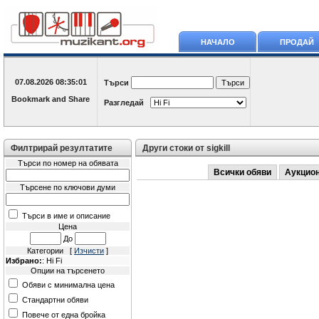
НАЧАЛО
ПРОДАЙ
07.08.2026
08:35:01
Търси
Разгледай
Филтрирай резултатите
Други стоки от sigkill
Търси по номер на обявата
Всички обяви
Аукцио
Търсене по ключови думи
Търси в име и описание
Цена
До
Категории [
Изчисти
]
Избрано:
: Hi Fi
Опции на търсенето
Обяви с минимална цена
Стандартни обяви
Повече от една бройка