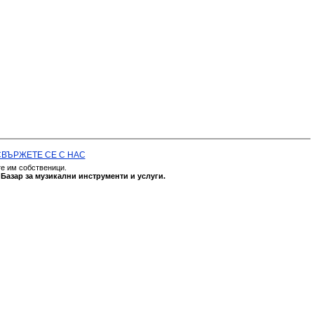
СВЪРЖЕТЕ СЕ С НАС
те им собственици.
а
Базар за музикални инструменти и услуги.