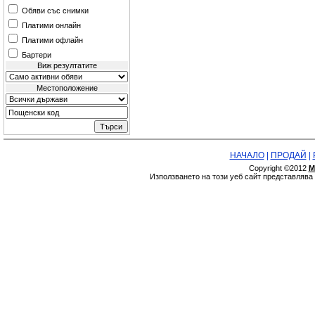
Обяви със снимки
Платими онлайн
Платими офлайн
Бартери
Виж резултатите
Местоположение
НАЧАЛО
|
ПРОДАЙ
|
Copyright ©2012
М
Използването на този уеб сайт представляв