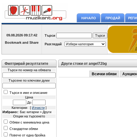
НАЧАЛО
ПРОДАЙ
РЕГ
09.08.2026
09:17:42
Търси
Разгледай
Филтрирай резултатите
Други стоки от angel72bg
Търси по номер на обявата
Всички обяви
Аукцио
Търсене по ключови думи
Търси в име и описание
Цена
До
Категории [
Изчисти
]
Избрано:
: Бас китарни > Други
Опции на търсенето
Обяви с минимална цена
Стандартни обяви
Повече от една бройка