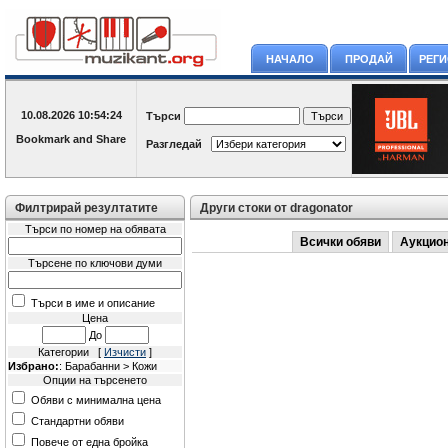
НАЧАЛО
ПРОДАЙ
РЕГ
10.08.2026
10:54:24
Търси
Разгледай
Филтрирай резултатите
Други стоки от dragonator
Търси по номер на обявата
Всички обяви
Аукцио
Търсене по ключови думи
Търси в име и описание
Цена
До
Категории [
Изчисти
]
Избрано:
: Барабанни > Кожи
Опции на търсенето
Обяви с минимална цена
Стандартни обяви
Повече от една бройка