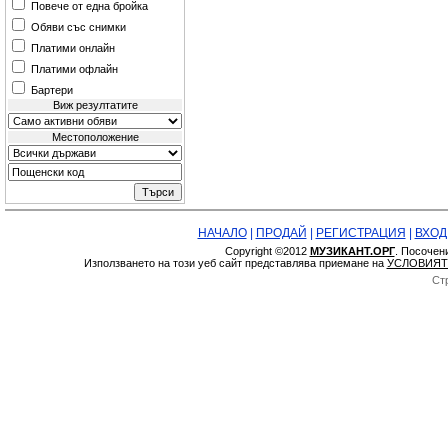
Повече от една бройка
Обяви със снимки
Платими онлайн
Платими офлайн
Бартери
Виж резултатите
Местоположение
НАЧАЛО
|
ПРОДАЙ
|
РЕГИСТРАЦИЯ
|
ВХОД
Copyright ©2012
МУЗИКАНТ.ОРГ
. Посочен
Използването на този уеб сайт представлява приемане на
УСЛОВИЯТ
Ст