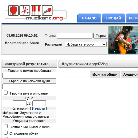
НАЧАЛО
ПРОДАЙ
РЕГ
09.08.2026
09:10:52
Търси
Разгледай
Филтрирай резултатите
Други стоки от angel72bg
Търси по номер на обявата
Всички обяви
Аукцио
Търсене по ключови думи
Търси в име и описание
Цена
До
Категории [
Изчисти
]
Избрано:
: Звукозапис >
Микрофонни предусилватели
Опции на търсенето
Обяви с минимална цена
Стандартни обяви