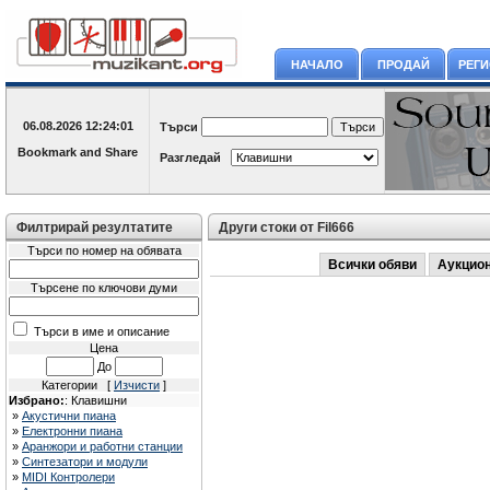
НАЧАЛО
ПРОДАЙ
РЕГ
06.08.2026
12:24:01
Търси
Разгледай
Филтрирай резултатите
Други стоки от Fil666
Търси по номер на обявата
Всички обяви
Аукцио
Търсене по ключови думи
Търси в име и описание
Цена
До
Категории [
Изчисти
]
Избрано:
: Клавишни
»
Акустични пиана
»
Електронни пиана
»
Аранжори и работни станции
»
Синтезатори и модули
»
MIDI Контролери