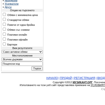
»
Акордеони
»
Усилватели
»
Други
Опции на търсенето
Обяви с минимална цена
Стандартни обяви
Повече от една бройка
Обяви със снимки
Платими онлайн
Платими офлайн
Бартери
Виж резултатите
Местоположение
НАЧАЛО
|
ПРОДАЙ
|
РЕГИСТРАЦИЯ
|
ВХОД
Copyright ©2012
МУЗИКАНТ.ОРГ
. Посочен
Използването на този уеб сайт представлява приемане на
УСЛОВИЯТ
Ст